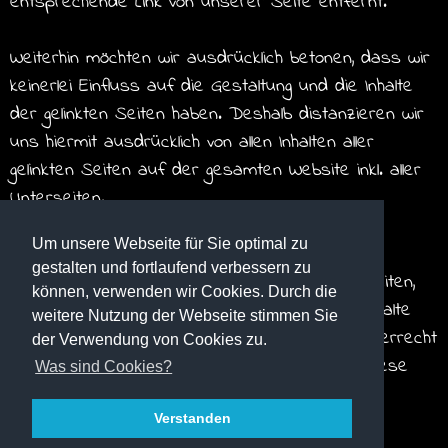
entsprechende Link von unserer Seite entfernt.
Weiterhin möchten wir ausdrücklich betonen, dass wir
keinerlei Einfluss auf die Gestaltung und die Inhalte
der gelinkten Seiten haben. Deshalb distanzieren wir
uns hiermit ausdrücklich von allen Inhalten aller
gelinkten Seiten auf der gesamten Website inkl. aller
Unterseiten.
Um unsere Webseite für Sie optimal zu
Diese Erklärung gilt für alle auf der Homepage
gestalten und fortlaufend verbessern zu
ausgebrachten Links und für alle Inhalte der Seiten,
können, verwenden wir Cookies. Durch die
zu denen Links oder Banner führen. Sollten Inhalte
weitere Nutzung der Webseite stimmen Sie
dieser Internetangebote gegen geltendes Urheberrecht
der Verwendung von Cookies zu.
oder das Markengesetz verstossen, werden diese
Was sind Cookies?
auf Hinweis schnellstmöglich entfernt.“
Verstanden